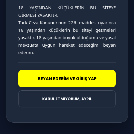
18 YAŞINDAN KÜÇÜKLERİN BU SİTEYE 
GİRMESİ YASAKTIR.

Türk Ceza Kanunu\'nun 226. maddesi uyarınca 
KATAGORİ SAYFASINI İNCELE
18 yaşından küçüklerin bu siteyi gezmeleri 
yasaktır. 18 yaşından büyük olduğumu ve yasal 
mevzuata uygun hareket edeceğimi beyan 
ederim.
BEYAN EDERİM VE GİRİŞ YAP
KABUL ETMİYORUM, AYRIL