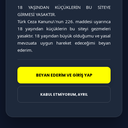
18 YAŞINDAN KÜÇÜKLERİN BU SİTEYE 
GİRMESİ YASAKTIR.

Türk Ceza Kanunu\'nun 226. maddesi uyarınca 
KATAGORİ SAYFASINI İNCELE
18 yaşından küçüklerin bu siteyi gezmeleri 
yasaktır. 18 yaşından büyük olduğumu ve yasal 
mevzuata uygun hareket edeceğimi beyan 
ederim.
BEYAN EDERİM VE GİRİŞ YAP
KABUL ETMİYORUM, AYRIL