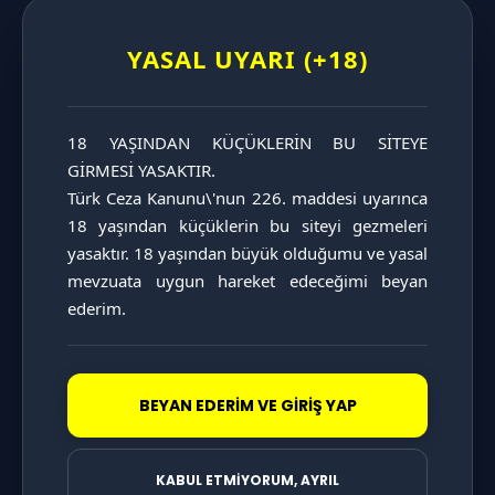
UZUNLUĞA GÖRE DİLDOLAR
YASAL UYARI (+18)
KALINLIĞA GÖRE DİLDOLAR
Fantazi Giyimle
18 YAŞINDAN KÜÇÜKLERİN BU SİTEYE 
GİRMESİ YASAKTIR.

Aşkınıza Yeni Bir Perdpektif
Türk Ceza Kanunu\'nun 226. maddesi uyarınca 
Katın...
18 yaşından küçüklerin bu siteyi gezmeleri 
yasaktır. 18 yaşından büyük olduğumu ve yasal 
mevzuata uygun hareket edeceğimi beyan 
Eğlencenin Yeni Tarzı...
ederim.
KATAGORİ SAYFASINI İNCELE
Fantazi Aksesuarlar
BEYAN EDERİM VE GİRİŞ YAP
Fantazilerinize
KABUL ETMİYORUM, AYRIL