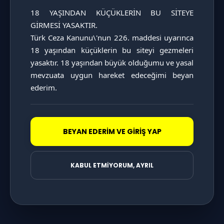
18 YAŞINDAN KÜÇÜKLERİN BU SİTEYE 
GİRMESİ YASAKTIR.

Türk Ceza Kanunu\'nun 226. maddesi uyarınca 
KATAGORİ SAYFASINI İNCELE
18 yaşından küçüklerin bu siteyi gezmeleri 
yasaktır. 18 yaşından büyük olduğumu ve yasal 
mevzuata uygun hareket edeceğimi beyan 
ederim.
BEYAN EDERİM VE GİRİŞ YAP
KABUL ETMİYORUM, AYRIL