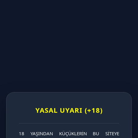
UZUNLUĞA GÖRE DİLDOLAR
KALINLIĞA GÖRE DİLDOLAR
KATAGORİ SAYFASINI İNCELE
YASAL UYARI (+18)
18 YAŞINDAN KÜÇÜKLERİN BU SİTEYE 