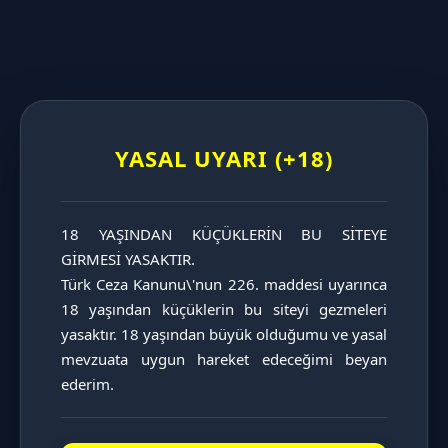
KATAGORİ SAYFASINI İNCELE
Uzunluk Ve Kalınlık
Saatlerce aramayın
YASAL UYARI (+18)
Sizin İçin Düzenledik
18 YAŞINDAN KÜÇÜKLERİN BU SİTEYE 
UZUNLUĞA GÖRE DİLDOLAR
GİRMESİ YASAKTIR.

KALINLIĞA GÖRE DİLDOLAR
Türk Ceza Kanunu\'nun 226. maddesi uyarınca 
18 yaşından küçüklerin bu siteyi gezmeleri 
Fantazi Giyimle
yasaktır. 18 yaşından büyük olduğumu ve yasal 
mevzuata uygun hareket edeceğimi beyan 
Aşkınıza Yeni Bir Perdpektif
ederim.
Katın...