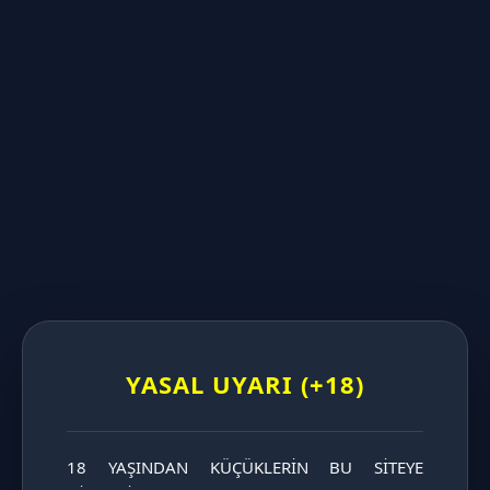
UZUNLUĞA GÖRE DİLDOLAR
KALINLIĞA GÖRE DİLDOLAR
KATAGORİ SAYFASINI İNCELE
YASAL UYARI (+18)
18 YAŞINDAN KÜÇÜKLERİN BU SİTEYE 