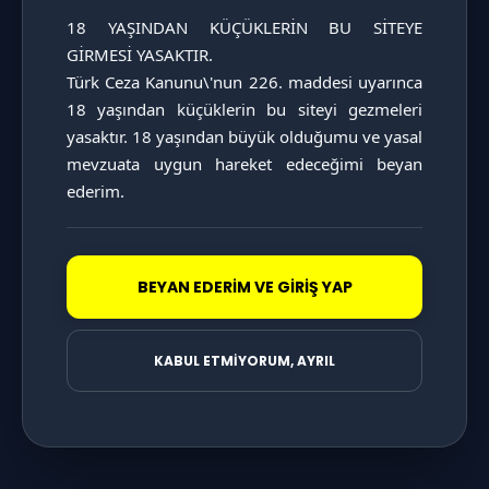
18 YAŞINDAN KÜÇÜKLERİN BU SİTEYE 
GİRMESİ YASAKTIR.

Türk Ceza Kanunu\'nun 226. maddesi uyarınca 
KATAGORİ SAYFASINI İNCELE
18 yaşından küçüklerin bu siteyi gezmeleri 
yasaktır. 18 yaşından büyük olduğumu ve yasal 
mevzuata uygun hareket edeceğimi beyan 
ederim.
BEYAN EDERİM VE GİRİŞ YAP
KABUL ETMİYORUM, AYRIL