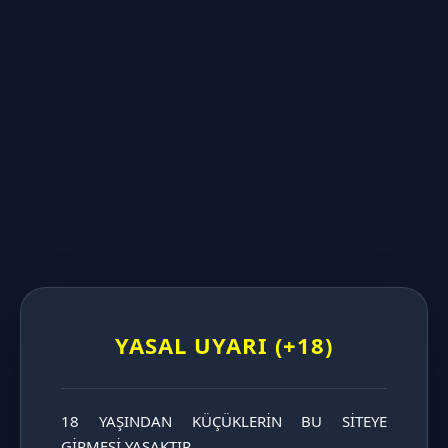
UZUNLUĞA GÖRE DİLDOLAR
KALINLIĞA GÖRE DİLDOLAR
KATAGORİ SAYFASINI İNCELE
YASAL UYARI (+18)
18 YAŞINDAN KÜÇÜKLERİN BU SİTEYE 
KATAGORİ SAYFASINI İNCELE
GİRMESİ YASAKTIR.
