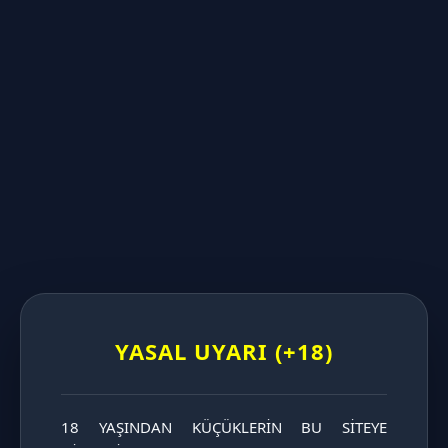
UZUNLUĞA GÖRE DİLDOLAR
KALINLIĞA GÖRE DİLDOLAR
KATAGORİ SAYFASINI İNCELE
YASAL UYARI (+18)
18 YAŞINDAN KÜÇÜKLERİN BU SİTEYE 