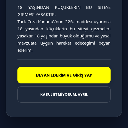
18 YAŞINDAN KÜÇÜKLERİN BU SİTEYE 
GİRMESİ YASAKTIR.

Türk Ceza Kanunu\'nun 226. maddesi uyarınca 
KATAGORİ SAYFASINI İNCELE
18 yaşından küçüklerin bu siteyi gezmeleri 
yasaktır. 18 yaşından büyük olduğumu ve yasal 
mevzuata uygun hareket edeceğimi beyan 
ederim.
BEYAN EDERİM VE GİRİŞ YAP
KABUL ETMİYORUM, AYRIL