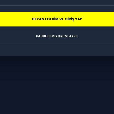
BEYAN EDERİM VE GİRİŞ YAP
KABUL ETMİYORUM, AYRIL