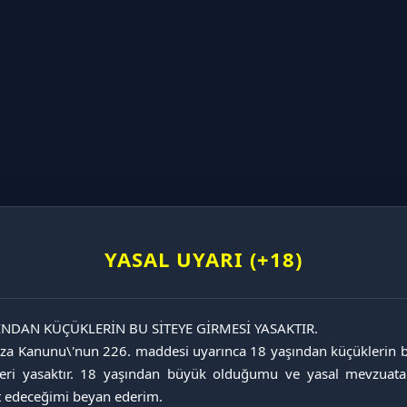
YASAL UYARI (+18)
ülatörler
INDAN KÜÇÜKLERİN BU SİTEYE GİRMESİ YASAKTIR.

ler
za Kanunu\'nun 226. maddesi uyarınca 18 yaşından küçüklerin bu
ri
eri yasaktır. 18 yaşından büyük olduğumu ve yasal mevzuata
mleri
t edeceğimi beyan ederim.