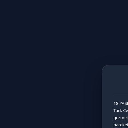
3 - 4 cm
4 - 5 cm
5 - 6 cm
6 - 8 cm
Anasayfa
Anatomik Derinlik ve Profil Skalasına Göre Sim
18 YAŞ
Anatomik Hacim ve Ölçülerine Göre Simülatör
Türk Ce
Anatomik Rahatlama ve Sirkülasyon Sistemle
gezmel
Biyomedikal Medikal ve Kişisel Wellness Çözü
hareke